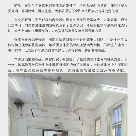
随后，在学生党支部书记张依方的带领下，全体党员面向党旗，庄严重温入
党誓词。誓词铿锵，再次坚定了大家的理想信念和为人民事业奋斗的责任感。
在交流环节，党员代表结合学习内容与自身实际分享体会。大家表示，通过
此次学习，对自贸港建设的战略意义有了更深认识，今后将把学习成果转化为行
动，在各自岗位上积极作为，为自贸港高质量发展贡献青春力量。
张依方在总结中强调，海南自贸港封关运作是国家重大战略，也是全体党员
践行初心使命的重要实践。她希望全体党员以此次活动为契机，不断提升能力、
勇于担当，以实际行动助力自贸港建设，迎接封关运作的各项挑战。
本次活动主题明确、内容扎实，有效提升了党员的理论素养与凝聚力量。下
一步，国际教育学院学生党支部将继续围绕自贸港建设，推动党建与业务深度融
合，引导党员在实践中锻炼成长，为海南自贸港建设注入青春动能。