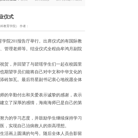
结业仪式
生预科教育学院） 作者：
教育学院201报告厅举行。出席仪式的有国际教
、管理老师等。结业仪式全程由牟鸿月副院
祝贺，并回望了与碧瑶学生们一起在校园里
也期望学员们能将自己对中文和中华文化的
添砖加瓦。最后符星副书记衷心地祝愿全体
师的辛勤付出和关爱表示诚挚的感谢，表示
建立了深厚的感情，海南海师已是自己的第
努力的学习态度，并鼓励学生继续保持学习
医，实现自己治病救人的崇高理想。
生活画上圆满的句号。随后全体人员合影留