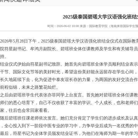
2025级泰国碧瑶大学汉语强化班
时间：2026-06-02 10:08 来源：国际教育学院（海南来琼国际学
2026年5月28日下午，2025级泰国碧瑶大学汉语强化班结业仪式在国际
院符星副书记、牟鸿月副院长、碧瑶班全体任课教师及学生和有关辅导员
持。
结业仪式伊始由符星副书记致辞。她首先向碧瑶班全体学员顺利结业表示
干节、国际文化节等的美好时光，希望这份美好能永远留存在学生心间，
长久地延续下去，化为促进中泰友谊长存的力量，为两国的友好交流合作
前程似锦，未来之路繁花灿烂。
之后由碧瑶班学生代表张亦菲同学上台发言。首先她对碧瑶班全体任课教
师们的悉心培育下，自己不仅收获了丰富的学识、个人成长，也和老师们
家，往后也会常回家看看。
随后碧瑶班任课老师依次发言。她们充分肯定了学生们的进步成长及认真
，全心投入到下一阶段中医专业的学习中，力争毕业后成为一名优秀的中
最后，符星书记为全体学员颁发结业证书，为他们在海师为期一年的学习